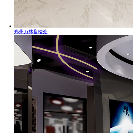
郑州万林售楼处