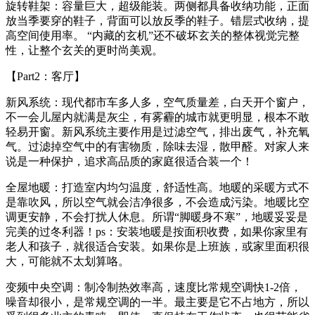
旋转鞋架：容量巨大，超级能装。两侧都具备收纳功能，正面
放当季要穿的鞋子，背面可以放反季的鞋子。错层式收纳，提
高空间使用率。 “内藏的玄机”还不破坏玄关的整体视觉完整
性，让整个玄关的更时尚美观。
【Part2：客厅】
新风系统：现代都市车多人多，空气质量差，白天开个窗户，
不一会儿屋内就满是灰尘，有雾霾的城市就更明显，根本不敢
轻易开窗。新风系统主要作用是过滤空气，排出废气，补充氧
气。过滤掉空气中的有害物质，除味去湿，散甲醛。对家人来
说是一种保护，追求高品质的家庭很适合装一个！
全屋地暖：打造室内均匀温度，舒适性高。地暖的采暖方式不
是靠吹风，所以空气就会洁净很多，不会造成污染。地暖比空
调更安静，不会打扰人休息。所谓“脚暖身不寒”，地暖妥妥是
完美的过冬利器！ps：安装地暖是按面积收费，如果你家里有
老人和孩子，就很适合安装。如果你是上班族，或家里面积很
大，可能就不太划算咯。
变频中央空调：制冷制热效率高，速度比常规空调快1-2倍，
噪音却很小，是常规空调的一半。最主要是它不占地方，所以