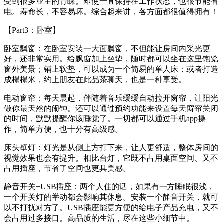
受到很多业主的青睐。即使一直保持在工作状态，也很节能省
电。寿命长，不容易坏。综合起来讲，各方面都很值得拥有！
【Part3：卧室】
卧室飘窗：在卧室安装一大面飘窗，不但能让房间内采光更
好，还非常实用。给飘窗加上坐垫，随时都可以坐在这里饱览
窗外美景；铺上软垫，可以成为一个简易的单人床；或者打造
成榻榻米，约上朋友在此品茶聊天，也是一种享受。
电动窗帘：每天晨起，伴随着音乐缓缓自动拉开窗帘，让阳光
做你最天然的闹钟。还可以通过预约功能来设置每天窗帘关闭
的时间，默默提醒你该睡觉了。一切都可以通过手机app操
作，简单方便，也十分有高级感。
床头壁灯：灯光是从侧上方打下来，让人更舒适，整体房间的
视觉效果也会有提升。相比台灯，它既不占用桌面空间、又不
占用插座，节省了空间也更具美感。
静音开关+USB插座：两个人住的话，如果有一方睡眠很浅，
一个开关灯的举动都会影响其休息。安装一个静音开关，就可
以不打扰对方了。USB插座能更方便的给电子产品充电，又不
会占用过多接口。高品质的生活，尽在这些小细节中。