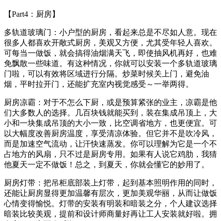
【Part4：厨房】
多轨道玻璃门：小户型的厨房，看起来总是不尽如人意。现在
很多人都喜欢开敞式厨房，美观又方便，尤其受年轻人喜欢。
可每当一做饭，就会搞得油烟满天飞，即使抽风机再好，也难
免飘散一些味道。有这种情况，你就可以安装一个多轨道玻璃
门啦，可以有效将区域进行分隔。炒菜时候关上门，避免油
烟，平时拉开门，还能扩充室内视觉感受～一举两得。
厨房凉霸：对于不怎么下厨，或是预算紧张的业主，凉霸是他
们大多数人的选择。几百块钱就能买到，装在集成吊顶上，大
小和一块集成吊顶的大小一致，比空调省地方，也更便宜。可
以大幅度改善厨房温度，享受清凉体验。但它并不是吹冷风，
而是加速空气流动，让汗快速蒸发。你可以理解为它是一个不
占地方的风扇，只不过是厨房专用。如果有人说它鸡肋，我猜
他夏天一定不做饭！总之，到夏天，你就会懂它的妙用了。
厨房灯带：把吊柜底部装上灯带，起到基本照明作用的同时，
还能让厨房显得更加温馨有层次，更加美观华丽，从而让做饭
心情变得愉悦。灯带的安装有明装和暗装之分，个人建议选择
暗装比较美观，提前和设计师商量好再让工人安装就好啦。拥