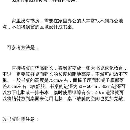
5.改书桌或梳妆台，好看也实用。
家里没有书房，需要在家里办公的人常常找不到办公地
点，不如将飘窗的区域设计成书桌。
可参考方法是：
直接将桌面垫高延长，将飘窗变成一张大书桌或化妆台，
不过一定要算好桌面延长的长度和距地高度，不然可能放不下
腿。一般书桌的高度是75cm左右，而椅子座面和桌子底部落
差25cm左右比较舒服。书桌的进深为50～60cm，30cm进深可
以放下电脑或一排书本，临时使用绰绰有余：40cm进深就可
以将胳臂放到桌面来使用电脑，桌下放腿的空间也更加宽敞。
改书桌时需注意：