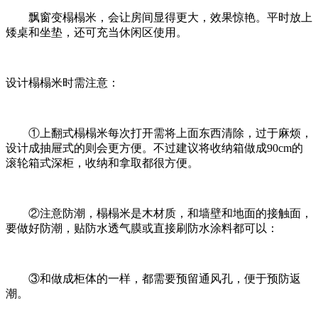
飘窗变榻榻米，会让房间显得更大，效果惊艳。平时放上
矮桌和坐垫，还可充当休闲区使用。
设计榻榻米时需注意：
①上翻式榻榻米每次打开需将上面东西清除，过于麻烦，
设计成抽屉式的则会更方便。不过建议将收纳箱做成90cm的
滚轮箱式深柜，收纳和拿取都很方便。
②注意防潮，榻榻米是木材质，和墙壁和地面的接触面，
要做好防潮，贴防水透气膜或直接刷防水涂料都可以：
③和做成柜体的一样，都需要预留通风孔，便于预防返
潮。